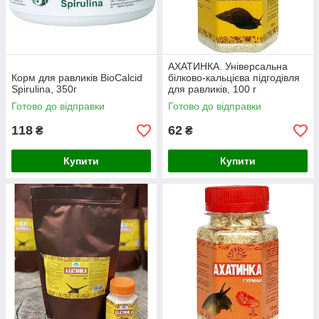
АХАТИНКА. Універсальна
Корм для равликів BioCalcid
білково-кальцієва підгодівля
Spirulina, 350г
для равликів, 100 г
Готово до відправки
Готово до відправки
118
62
₴
₴
Купити
Купити