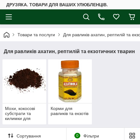
ДРУЗЯКА. ТОВАРИ ДЛЯ ВАШИХ УЛЮБЛЕНЦІВ.
Товари та послуги
Для равликів ахатин, рептилій та екз
Для равликів ахатин, рептилій та екзотичних тварин
Мохи, кокосові
Корми для
субстрати та
равликів та екзотів
килимки для
тераріумів
(равликів та
екзотів)
Сортування
0
Фільтри