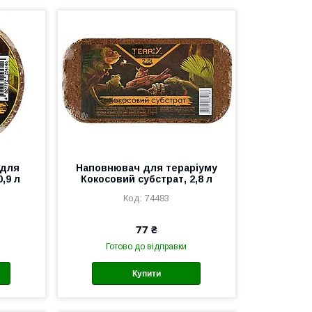
 для
Наповнювач для тераріуму
,9 л
Кокосовий субстрат, 2,8 л
74483
77 ₴
Готово до відправки
Купити