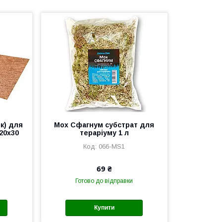
к) для
Мох Сфагнум субстрат для
 20х30
тераріуму 1 л
066-MS1
69 ₴
Готово до відправки
Купити