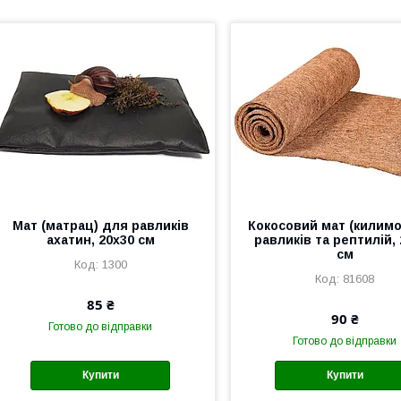
Мат (матрац) для равликів
Кокосовий мат (килимо
ахатин, 20х30 см
равликів та рептилій,
см
1300
81608
85 ₴
90 ₴
Готово до відправки
Готово до відправки
Купити
Купити