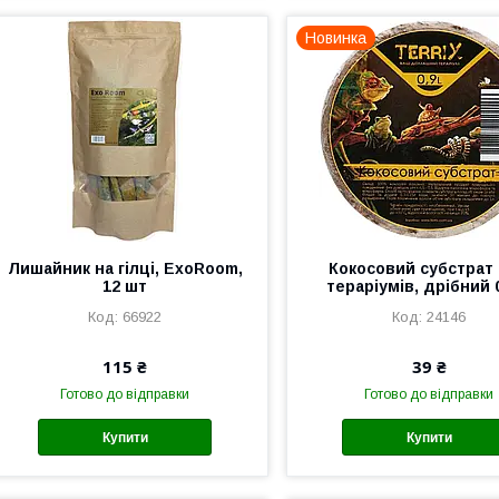
Новинка
Лишайник на гілці, ExoRoom,
Кокосовий субстрат
12 шт
тераріумів, дрібний 0
66922
24146
115 ₴
39 ₴
Готово до відправки
Готово до відправки
Купити
Купити