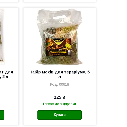
ат для
Набір мохів для тераріуму, 5
, 2 л
л
00618
225 ₴
Готово до відправки
Купити