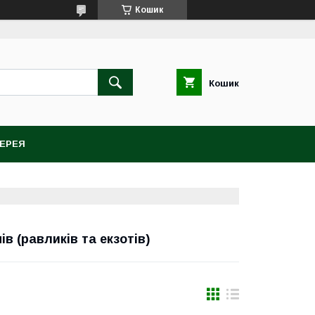
Кошик
Кошик
ЕРЕЯ
в (равликів та екзотів)