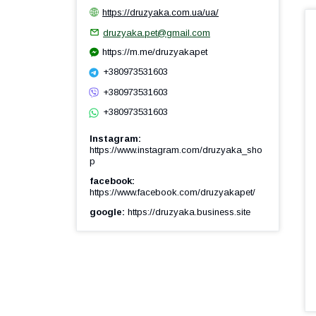
https://druzyaka.com.ua/ua/
druzyaka.pet@gmail.com
https://m.me/druzyakapet
+380973531603
+380973531603
+380973531603
Instagram
https://www.instagram.com/druzyaka_sho
p
facebook
https://www.facebook.com/druzyakapet/
google
https://druzyaka.business.site