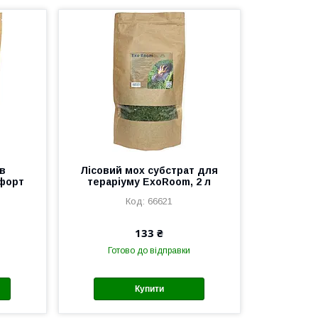
ів
Лісовий мох субстрат для
мфорт
тераріуму ExoRoom, 2 л
66621
133 ₴
Готово до відправки
Купити