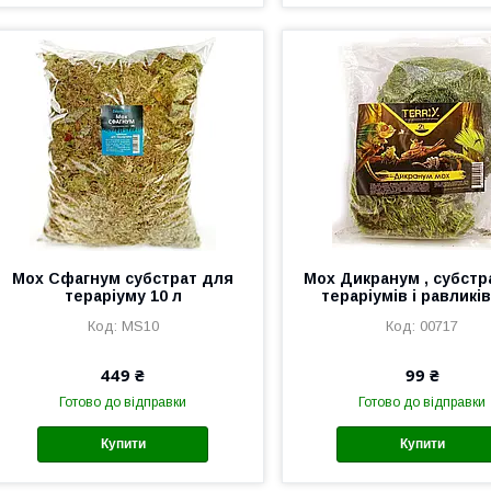
Мох Сфагнум субстрат для
Мох Дикранум , субстр
тераріуму 10 л
тераріумів і равликів
MS10
00717
449 ₴
99 ₴
Готово до відправки
Готово до відправки
Купити
Купити