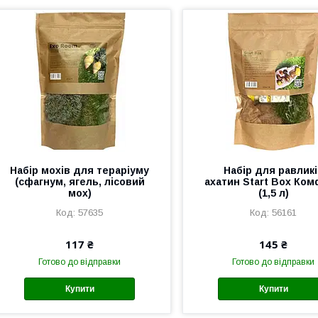
Набір мохів для тераріуму
Набір для равлик
(сфагнум, ягель, лісовий
ахатин Start Box Ко
мох)
(1,5 л)
57635
56161
117 ₴
145 ₴
Готово до відправки
Готово до відправки
Купити
Купити