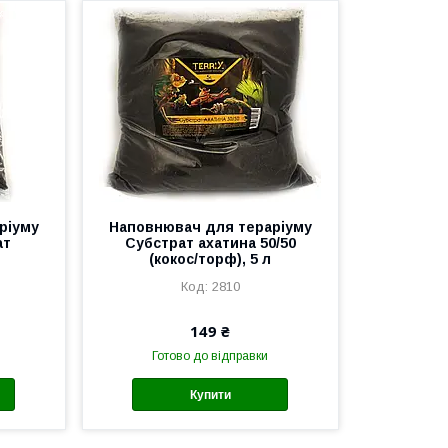
ріуму
Наповнювач для тераріуму
ат
Субстрат ахатина 50/50
(кокос/торф), 5 л
2810
149 ₴
Готово до відправки
Купити