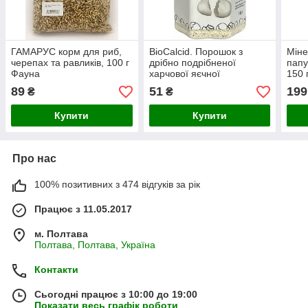
ГАМАРУС корм для риб,
BioCalcid. Порошок з
Міне
черепах та равликів, 100 г
дрібно подрібненої
папу
Фауна
харчової яєчної
150 
шкаралупи, без добавок,
89
51
199
₴
₴
100г
Купити
Купити
Про нас
100% позитивних з 474 відгуків за рік
Працює з 11.05.2017
м. Полтава
Полтава, Полтава, Україна
Контакти
Сьогодні працює з 10:00 до 19:00
Показати весь графік роботи