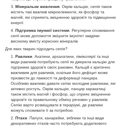
Мінеральне живлення
. Окрім кальцію, сепія також
містить такі важливі мікроелементи, як фосфор та
магній, які сприяють зміцненню здоров'я та підвищенню
енергії.
Підтримка імунної системи
. Регулярне споживання
сепії може допомогти зміцнити імунітет завдяки
високому вмісту корисних мінералів.
Для яких тварин підходить сепія?
Равлики
. Ахатини, архахатини, ліміколярії та інші
види равликів потребують сепії як джерела кальцію для
підтримки здоров'я своїх раковин. Кальцій є критично
важливим для равликів, оскільки його дефіцит може
призвести до ламкості та деформації панцира.
Особливо важливо давати сепію молодим равликам, які
активно ростуть. Окрім кальцію, панцир каракатиці
також містить магній і фосфор, що сприяє зміцненню
здоров'я та правильному обміну речовин у равликів.
Сепію варто розміщувати в тераріумі, де равлики
можуть споживати її за потребою.
Птахи
. Папуги, канарейки, зяблики та інші види
декоративних птахів часто потребують додаткового