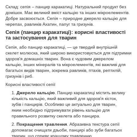
Склад: сепія – панцир каракатиці. Натуральний продукт без
домішок. Має великий вміст кальцію та інших мікроелементів.
Добре засвоюється. Сепія – природне джерело кальцію для
черепах, равликів Ахатин, папуг та гризунів.
Сепія (панцир каракатиці): корисні властивості
та застосування для тварин
Сепія, або панцир каракатиці, — це твердий внутрішній
скелет молюска, який широко використовується для підтримки
здоров'я домашніх тварин. Вона є чудовим джерелом
кальцію, інших мінералів та мікроелементів, які важливі для
багатьох видів тварин, зокрема равликів, птахів, рептилій,
гризунів і риб.
Корисні властивості сепії
Джерело кальцію
. Панцир каракатиці містить велику
кількість кальцію, який важливий для здоров'я кісток,
зубів і панцирів. Особливо це актуально для тварин,
яким необхідно підтримувати рівень кальцію для
правильного розвитку скелета або панцира.
Покращення травлення
. Абразивна текстура сепії
допомагає очищати дзьоби, панцирі або зуби багатьох
тварин, що сприяє кращому травленню.