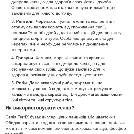
джерела кальцію для здоров'я своїх кісток і дзьоба.
Сепія також допомагає птахам сточувати дзьоб, що є
важливим для їхнього догляду.
Рептилії
. Черепахи, ігуани, гекони та інші рептилії
отримують велику користь від споживання сепії,
оскільки їм необхідний додатковий кальцій для розвитку
панцирів, шкіри та зубів. Особливо це актуально для
черепах, яким необхідне регулярне підживлення
мінералами.
Гризуни
. Хом'яки, морські свинки та кролики
використовують сепію як джерело кальцію і для
сточування своїх зубів, що дуже важливо для їх
здоров'я, оскільки у них зуби ростуть усе життя.
Риби
. Деякі акваріумні риби, зокрема ті, що
мешкають у солоній воді, також можуть отримувати
кальцій з панцира каракатиці. Він допомагає зміцнювати
їхні кістки та інші структури тіла.
Як використовувати сепію?
Сепія TerriX буває вигляді цілих панцирів або шматочків.
Обидва варіанти є однаково корисними для тварин, оскільки
містять ті ж самі поживні речовини, зокрема кальцій, фосфор
та магній.