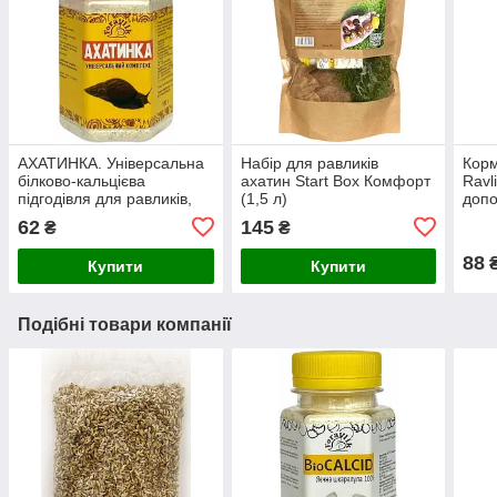
АХАТИНКА. Універсальна
Набір для равликів
Корм
білково-кальцієва
ахатин Start Box Комфорт
Ravl
підгодівля для равликів,
(1,5 л)
допо
100 г
62
145
₴
₴
88
Купити
Купити
Подібні товари компанії