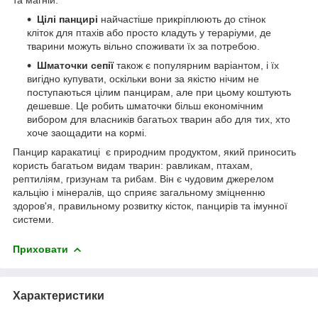
Цілі панцирі
найчастіше прикріплюють до стінок
кліток для птахів або просто кладуть у тераріуми, де
тварини можуть вільно споживати їх за потребою.
Шматочки сепії
також є популярним варіантом, і їх
вигідно купувати, оскільки вони за якістю нічим не
поступаються цілим панцирам, але при цьому коштують
дешевше. Це робить шматочки більш економічним
вибором для власників багатьох тварин або для тих, хто
хоче заощадити на кормі.
Панцир каракатиці є природним продуктом, який приносить
користь багатьом видам тварин: равликам, птахам,
рептиліям, гризунам та рибам. Він є чудовим джерелом
кальцію і мінералів, що сприяє загальному зміцненню
здоров'я, правильному розвитку кісток, панцирів та імунної
системи.
Приховати
Характеристики