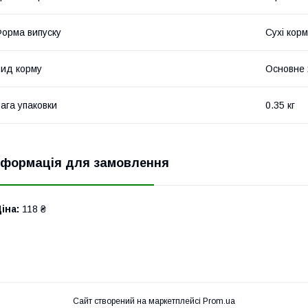
орма випуску
Сухі кор
ид корму
Основне 
ага упаковки
0.35 кг
нформація для замовлення
іна:
118 ₴
Сайт створений на маркетплейсі
Prom.ua