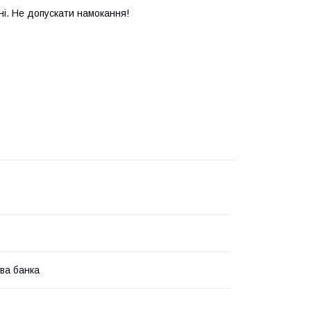
ні. Не допускати намокання!
ва банка