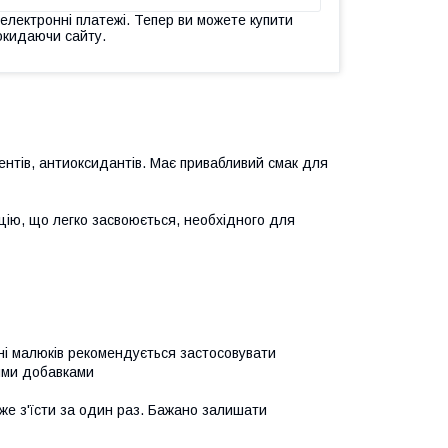
 електронні платежі. Тепер ви можете купити
окидаючи сайту.
ментів, антиоксидантів. Має привабливий смак для
ію, що легко засвоюється, необхідного для
нні малюків рекомендується застосовувати
вими добавками
може з'їсти за один раз. Бажано залишати