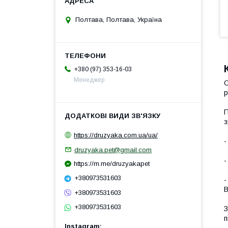
Полтава, Полтава, Україна
+380 (97) 353-16-03
Менеджер
С
р
П
з
https://druzyaka.com.ua/ua/
-
druzyaka.pet@gmail.com
-
https://m.me/druzyakapet
+380973531603
-
B
+380973531603
+380973531603
З
п
Instagram