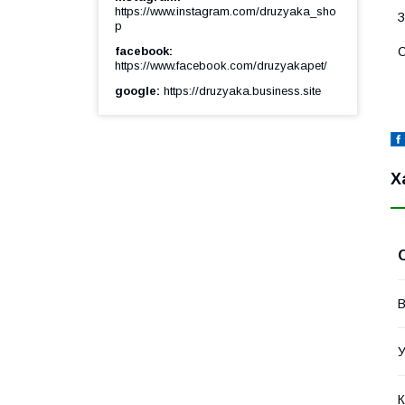
https://www.instagram.com/druzyaka_sho
З
p
С
facebook
https://www.facebook.com/druzyakapet/
google
https://druzyaka.business.site
Х
В
У
К