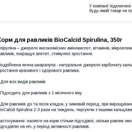
У компанії підключені
будь-який товар не п
Корм для равликів BioCalcid Spirulina, 350г
піруліна – джерело високоякісних амінокислот, вітамінів, мікроеле
авликів, покращує апетит, стимулює зростання.
одрібнена яєчна шкаралупа - натуральне джерело карбонату кальц
ростання красивого і здорового равлика.
 Для всіх видів равликів
 Підходить для равликів з 1-місячного віку
 Для равликів до та після кладок, у зимовий період, при вирощува
ioCalcid Spirulina 2-3 рази на тиждень, чергуючи з іншими кальціє
астосування: насипте на корм стільки підгодівлі, скільки равлик з
ідгодівлю на ніч, у період активності равликів.