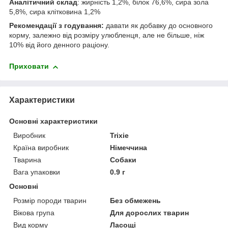
Аналітичний склад
: жирність 1,2%, білок 76,6%, сира зола
5,8%, сира клітковина 1,2%
Рекомендації з годування:
давати як добавку до основного
корму, залежно від розміру улюбленця, але не більше, ніж
10% від його денного раціону.
Приховати
Характеристики
Основні характеристики
Виробник
Trixie
Країна виробник
Німеччина
Тварина
Собаки
Вага упаковки
0.9 г
Основні
Розмір породи тварин
Без обмежень
Вікова група
Для дорослих тварин
Вид корму
Ласощі