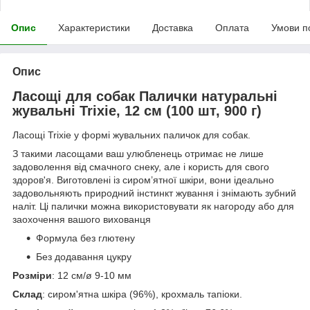
Опис
Характеристики
Доставка
Оплата
Умови п
Опис
Ласощі для собак Палички натуральні
жувальні Trixie, 12 см (100 шт, 900 г)
Ласощі Trixie у формі жувальних паличок для собак.
З такими ласощами ваш улюбленець отримає не лише
задоволення від смачного снеку, але і користь для свого
здоров'я. Виготовлені із сиром’ятної шкіри, вони ідеально
задовольняють природний інстинкт жування і знімають зубний
наліт. Ці палички можна використовувати як нагороду або для
заохочення вашого вихованця
Формула без глютену
Без додавання цукру
Розміри
: 12 см/ø 9-10 мм
Склад
: сиром'ятна шкіра (96%), крохмаль тапіоки.