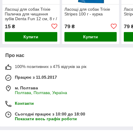
Ласощі для собак Trixie
Ласощі для собак Trixie
Ласо
Паличка для чищення
Stripes 100 г - курка
Stri
зубів Denta Fun 12 см, 8 г /
1 шт. (курка)
15
79
79
₴
₴
Купити
Купити
Про нас
100% позитивних з 475 відгуків за рік
Працює з 11.05.2017
м. Полтава
Полтава, Полтава, Україна
Контакти
Сьогодні працює з 10:00 до 18:00
Показати весь графік роботи