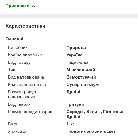
Приховати
Характеристики
Основні
Виробник
Природа
Країна виробник
Україна
Вид товару
Підстилка
Тип
Мінеральний
Вид наповнювача
Всмоктуючий
Клас наповнювача
Супер преміум
Розмір гранул
Дрібні
наповнювача
Вид тварин
Гризуни
Розмір породи тварин
Середні, Великі, Гігантські,
Дрібні
Вага
1 кг
Упаковка
Поліетиленовий пакет