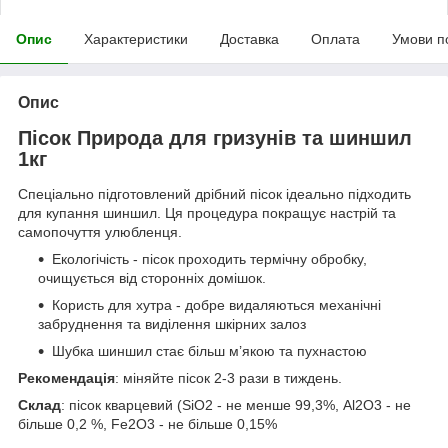
Опис
Характеристики
Доставка
Оплата
Умови п
Опис
Пісок Природа для гризунів та шиншил
1кг
Спеціально підготовлений дрібний пісок ідеально підходить
для купання шиншил. Ця процедура покращує настрій та
самопочуття улюбленця.
Екологічість - пісок проходить термічну обробку,
очищується від сторонніх домішок.
Користь для хутра - добре видаляються механічні
забруднення та виділення шкірних залоз
Шубка шиншил стає більш м’якою та пухнастою
Рекомендація
: міняйте пісок 2-3 рази в тиждень.
Склад
: пісок кварцевий (SiO2 - не менше 99,3%, Al2O3 - не
більше 0,2 %, Fe2O3 - не більше 0,15%