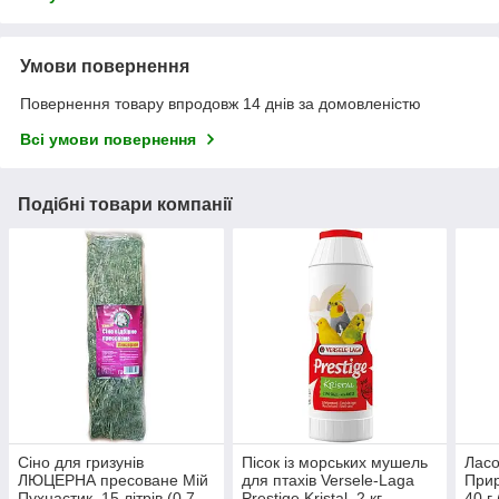
Умови повернення
Повернення товару впродовж 14 днів за домовленістю
Всі умови повернення
Подібні товари компанії
Сіно для гризунів
Пісок із морських мушель
Ласо
ЛЮЦЕРНА пресоване Мій
для птахів Versele-Laga
Прир
Пухнастик, 15 літрів (0,7
Prestige Kristal, 2 кг
40 г 