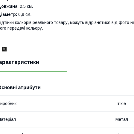
Довжина:
2,5 см.
Діаметр:
0,9 см.
ідтінки кольорів реального товару, можуть відрізнятися від фото н
ого передачі кольору.
арактеристики
Основні атрибути
иробник
Trixie
атеріал
Метал