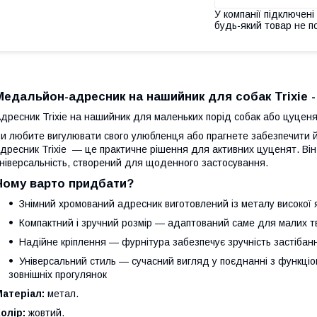
У компанії підключені
будь-який товар не п
Медальйон-адресник на нашийник для собак Trixie -
дресник Trixie на нашийник для маленьких порід собак або цуцен
и любите вигулювати свого улюбленця або прагнете забезпечити 
дресник Trixie — це практичне рішення для активних цуценят. Він п
ніверсальність, створений для щоденного застосування.
Чому варто придбати?
Знімний хромований адресник виготовлений із металу високої як
Компактний і зручний розмір — адаптований саме для малих тв
Надійне кріплення — фурнітура забезпечує зручність застібан
Універсальний стиль — сучасний вигляд у поєднанні з функціон
зовнішніх прогулянок
Матеріал:
метал.
олір:
жовтий.