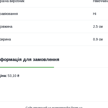
раїна виробник
Німеччин
равіювання
Ні
Довжина
2.5 см
Ширина
0.9 см
нформація для замовлення
іна:
53,10 ₴
Сайт створений на маркетплейсі
Prom.ua