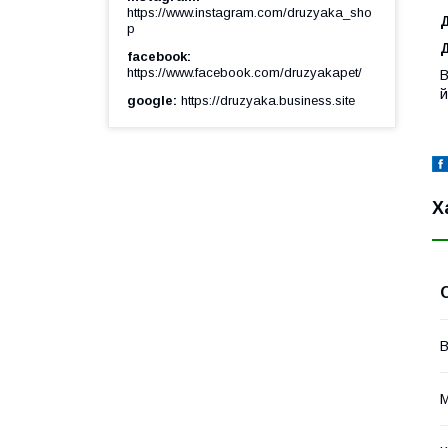
https://www.instagram.com/druzyaka_sho
p
facebook
https://www.facebook.com/druzyakapet/
В
й
google
https://druzyaka.business.site
Х
В
М