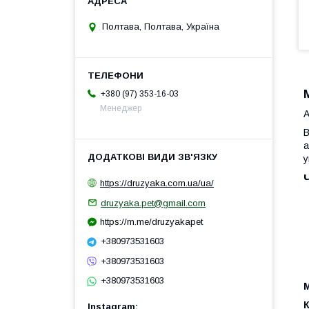
Полтава, Полтава, Україна
+380 (97) 353-16-03
Менеджер
А
В
а
у
https://druzyaka.com.ua/ua/
druzyaka.pet@gmail.com
https://m.me/druzyakapet
+380973531603
+380973531603
+380973531603
К
Instagram