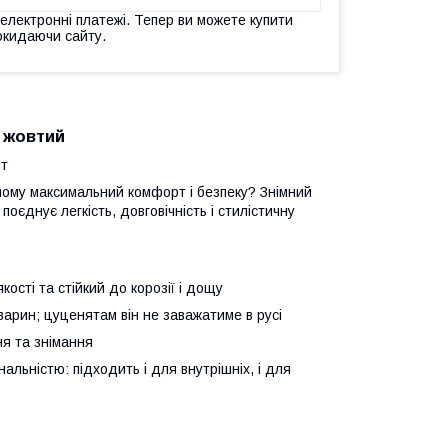
 електронні платежі. Тепер ви можете купити
окидаючи сайту.
 жовтий
ят
йому максимальний комфорт і безпеку? Знімний
оєднує легкість, довговічність і стилістичну
ості та стійкий до корозії і дощу
арин; цуценятам він не заважатиме в русі
ня та знімання
альністю: підходить і для внутрішніх, і для