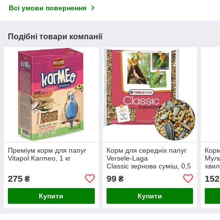
Всі умови повернення
Подібні товари компанії
Преміум корм для папуг
Корм для середніх папуг
Корм
Vitapol Karmeo, 1 кг
Versele-Laga
Муль
Classic зернова суміш, 0,5
хвил
кг
275
99
152
₴
₴
Купити
Купити