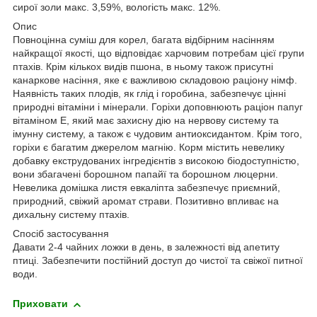
сирої золи макс. 3,59%, вологість макс. 12%.
Опис
Повноцінна суміш для корел, багата відбірним насінням
найкращої якості, що відповідає харчовим потребам цієї групи
птахів. Крім кількох видів пшона, в ньому також присутні
канаркове насіння, яке є важливою складовою раціону німф.
Наявність таких плодів, як глід і горобина, забезпечує цінні
природні вітаміни і мінерали. Горіхи доповнюють раціон папуг
вітаміном Е, який має захисну дію на нервову систему та
імунну систему, а також є чудовим антиоксидантом. Крім того,
горіхи є багатим джерелом магнію. Корм містить невелику
добавку екструдованих інгредієнтів з високою біодоступністю,
вони збагачені борошном папайї та борошном люцерни.
Невелика домішка листя евкаліпта забезпечує приємний,
природний, свіжий аромат страви. Позитивно впливає на
дихальну систему птахів.
Спосіб застосування
Давати 2-4 чайних ложки в день, в залежності від апетиту
птиці. Забезпечити постійний доступ до чистої та свіжої питної
води.
Приховати