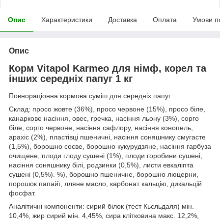
Опис
Характеристики
Доставка
Оплата
Умови п
Опис
Корм Vitapol Karmeo для німф, корел та
інших середніх папуг 1 кг
Повнораціонна кормова суміш для середніх папуг
Склад: просо жовте (36%), просо червоне (15%), просо біле,
канаркове насіння, овес, гречка, насіння льону (3%), сорго
біле, сорго червоне, насіння сафлору, насіння конопель,
арахіс (2%), пластівці пшеничні, насіння соняшнику смугасте
(1,5%), борошно соєве, борошно кукурудзяне, насіння гарбуза
очищене, плоди глоду сушені (1%), плоди горобини сушені,
насіння соняшнику білі, родзинки (0,5%), листи евкаліпта
сушені (0,5%). %), борошно пшеничне, борошно люцерни,
порошок папайї, лляне масло, карбонат кальцію, дикальцій
фосфат.
Аналітичні компоненти: сирий білок (тест Кьєльдаля) мін.
10,4%, жир сирий мін. 4,45%, сира клітковина макс. 12,2%,