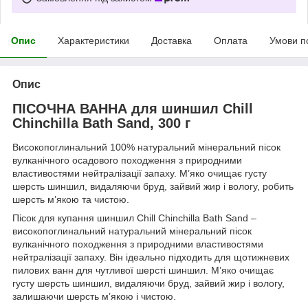
Опис
Характеристики
Доставка
Оплата
Умови п
Опис
ПІСОЧНА ВАННА для шиншил Chill
Chinchilla Bath Sand, 300 г
Високопоглинальний 100% натуральний мінеральний пісок
вулканічного осадового походження з природними
властивостями нейтралізації запаху. М’яко очищає густу
шерсть шиншил, видаляючи бруд, зайвий жир і вологу, робить
шерсть м’якою та чистою.
Пісок для купання шиншил Chill Chinchilla Bath Sand –
високопоглинальний натуральний мінеральний пісок
вулканічного походження з природними властивостями
нейтралізації запаху. Він ідеально підходить для щотижневих
пилових ванн для чутливої шерсті шиншил. М’яко очищає
густу шерсть шиншил, видаляючи бруд, зайвий жир і вологу,
залишаючи шерсть м’якою і чистою.