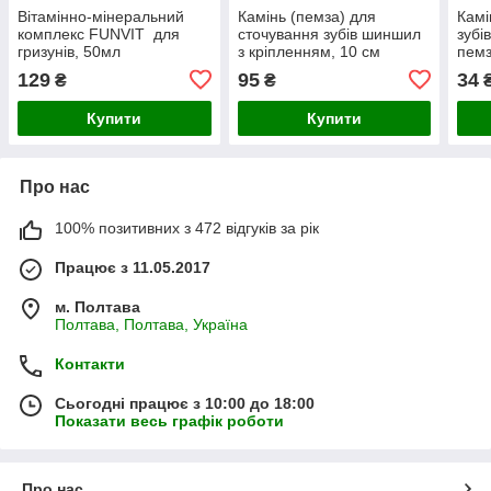
Вітамінно-мінеральний
Камінь (пемза) для
Камі
комплекс FUNVIT для
сточування зубів шиншил
зубі
гризунів, 50мл
з кріпленням, 10 см
пемз
129
95
34
₴
₴
Купити
Купити
Про нас
100% позитивних з 472 відгуків за рік
Працює з 11.05.2017
м. Полтава
Полтава, Полтава, Україна
Контакти
Сьогодні працює з 10:00 до 18:00
Показати весь графік роботи
Про нас