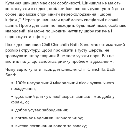
Купання шиншил має свої особливості. Шиншили не мають
контактувати з водою, оскільки їхня шерсть дуже густа й довго
сохне, що може спричинити переохолодження і шкірні
інфекції. Через це шиншили приймають спеціальні пісочні
ванни. Проте для ванн не підходить будь-який пісок, особливо
кварцовий: він може пошкодити чутливу шкіру гризуна і
спровокувати інфекцію.
Пісок для шиншил Chill Chinchilla Bath Sand має оптимальний
розмір і структуру, щоби проникати в густу шерсть, не
травмувати шкіру тварини й не засмічувати пори. Він не
містить пилу, що запобігає ризику проблем із диханням.
Чому варто купити пісок для шиншил Chill Chinchilla Bath
Sand:
100% натуральний мінеральний пісок вулканічного
походження;
ідеальний для чутливої шерсті шиншил: має дрібну
фракцію;
добре усуває забруднення;
поглинає надлишки шкірного жиру;
високе поглинання вологи та запаху;