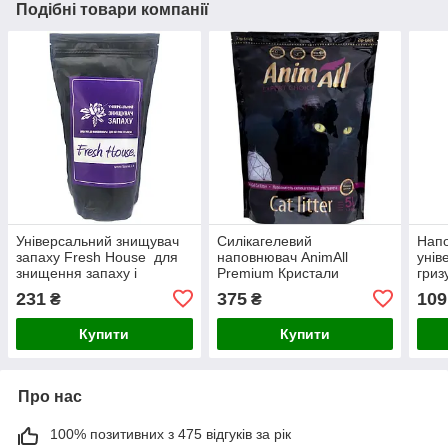
Подібні товари компанії
Універсальний знищувач
Силікагелевий
Нап
запаху Fresh House для
наповнювач AnimAll
унів
знищення запаху і
Premium Кристали
гриз
абсорбції туалету 700
аметиста для котів, 5 л
гран
231
375
109
₴
₴
грам
(2.1 кг)
Купити
Купити
Про нас
100% позитивних з 475 відгуків за рік