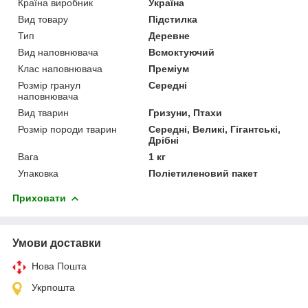
Країна виробник
Україна
Вид товару
Підстилка
Тип
Деревне
Вид наповнювача
Всмоктуючий
Клас наповнювача
Преміум
Розмір гранул
Середні
наповнювача
Вид тварин
Гризуни, Птахи
Розмір породи тварин
Середні, Великі, Гігантські,
Дрібні
Вага
1 кг
Упаковка
Поліетиленовий пакет
Приховати
Умови доставки
Нова Пошта
Укрпошта