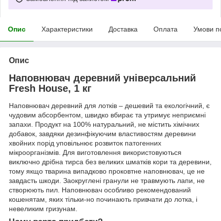
Опис
Характеристики
Доставка
Оплата
Умови п
Опис
Наповнювач деревний універсальний
Fresh House, 1 кг
Наповнювач деревний для лотків – дешевий та екологічний, є
чудовим абсорбентом, швидко вбирає та утримує неприємні
запахи. Продукт на 100% натуральний, не містить хімічних
добавок, завдяки дезинфікуючим властивостям деревини
хвойних порід уповільнює розвиток патогенних
мікроорганізмів. Для виготовлення використовуються
виключно дрібна тирса без великих шматків кори та деревини,
тому якщо тварина випадково проковтне наповнювач, це не
завдасть шкоди. Заокруглені гранули не травмують лапи, не
створюють пил. Наповнювач особливо рекомендований
кошенятам, яких тільки-но починають привчати до лотка, і
невеликим гризунам.