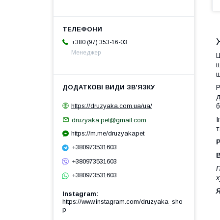
+380 (97) 353-16-03
Менеджер
Ц
щ
щ
Р
д
б
https://druzyaka.com.ua/ua/
І
druzyaka.pet@gmail.com
т
https://m.me/druzyakapet
+380973531603
+380973531603
П
+380973531603
х
Я
Instagram
https://www.instagram.com/druzyaka_sho
p