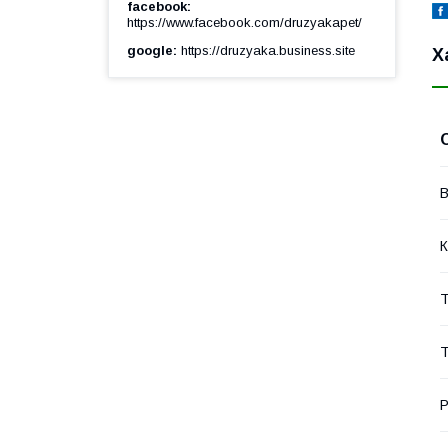
facebook
https://www.facebook.com/druzyakapet/
google
https://druzyaka.business.site
Х
В
К
Т
Т
Р