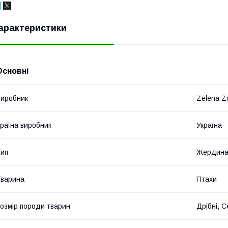
арактеристики
Основні
иробник
Zelena Z
раїна виробник
Україна
ип
Жердин
варина
Птахи
озмір породи тварин
Дрібні, 