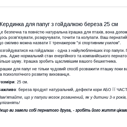
Жердинка для папуг з гойдалкою береза 25 см
е безпечна та повністю натуральна іграшка для птахів, вона допо
ось розв'язувати, розкручувати, точити та колупати. Ваш пернатий
о сміливо можна назвати її тренажером "зі спортивним ухилом".
озгойдуватися на гойдалках - одна з найулюбленіших ігор папуги. 
ень. Адже нормальний стан енергійного та компанійського пернато
ільше шуму. Іграшка зробить щасливішим вашого бешкетника.
грашки для папуг не тільки чудовий спосіб розважити пташку поки
а психологічного розвитку вихованця.
Розміри
: 25 см.
Важливо
: береза ​​продукт натуральний, дефекти кори АБО ЇЇ Ч
ам'ятайте, що у папуги мозок розвинений, як у дитини 3-х років,
уліганять!
кщо ви завели собі пернатого друга, - зробіть його життя ціка