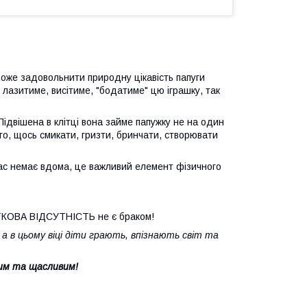
може задовольнити природну цікавість папуги
 лазитиме, висітиме, "бодатиме" цю іграшку, так
Підвішена в клітці вона займе папужку не на один
го, щось смикати, гризти, бринчати, створювати
 вас немає вдома, це важливий елемент фізичного
АСТКОВА ВІДСУТНІСТЬ не є браком!
 а в цьому віці діти грають, впізнають світ та
вим та щасливим!