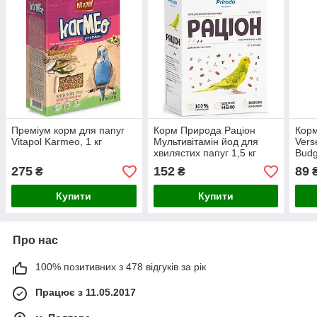
Преміум корм для папуг
Корм Природа Раціон
Корм
Vitapol Karmeo, 1 кг
Мультивітамін йод для
Vers
хвилястих папуг 1,5 кг
Вudg
0,5 к
275
152
89
₴
₴
Купити
Купити
Про нас
100% позитивних з 478 відгуків за рік
Працює з 11.05.2017