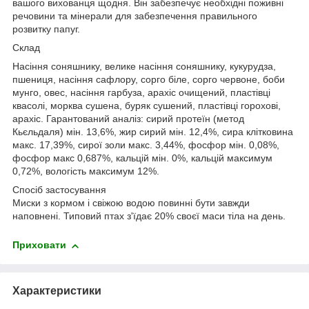
вашого вихованця щодня. Він забезпечує необхідні поживні
речовини та мінерали для забезпечення правильного
розвитку папуг.
Склад
Насіння соняшнику, велике насіння соняшнику, кукурудза,
пшениця, насіння сафлору, сорго біле, сорго червоне, боби
мунго, овес, насіння гарбуза, арахіс очищений, пластівці
квасолі, морква сушена, буряк сушений, пластівці горохові,
арахіс. Гарантований аналіз: сирий протеїн (метод
Кьєльдаля) мін. 13,6%, жир сирий мін. 12,4%, сира клітковина
макс. 17,39%, сирої золи макс. 3,44%, фосфор мін. 0,08%,
фосфор макс 0,687%, кальцій мін. 0%, кальцій максимум
0,72%, вологість максимум 12%.
Спосіб застосування
Миски з кормом і свіжою водою повинні бути завжди
наповнені. Типовий птах з'їдає 20% своєї маси тіла на день.
Приховати
Характеристики