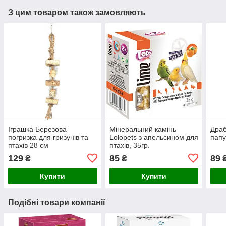
З цим товаром також замовляють
Іграшка Березова
Мінеральний камінь
Драб
погризка для гризунів та
Lolopets з апельсином для
папу
птахів 28 см
птахів, 35гр.
129
85
89
₴
₴
Купити
Купити
Подібні товари компанії