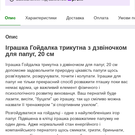
Опис
Характеристики
Доставка
Оплата
Умови п
Опис
Іграшка Гойдалка трикутна з дзвіночком
для папуг, 20 см
Іграшка Гойдалка трикутна з дзвіночком для папуг, 20 см
допоможе задовольнити природну цікавість папуги щось
розв'язувати, розкручувати, точити і колупати. Іграшки для
папуг не тільки прекрасний спосіб розважити пташку поки вас
немає вдома, це важливий елемент фізичного і
психологічного розвитку вихованця. Ваш пернатий буде
лазити, висіти, "буцати" цю іграшку, так що сміливо можна
назвати її тренажером "зі спортивним ухилом".
Розгойдуватися на гойдалці - одне з найулюбленіших ігор
папуг. Підвішена в клітці іграшка розважатиме папужку не
один день. Адже нормальний стан енергійного і
компанійського пернатого щось смикати, гризти, бриньчати,