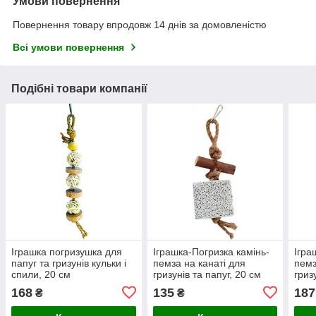
Умови повернення
Повернення товару впродовж 14 днів за домовленістю
Всі умови повернення
Подібні товари компанії
Іграшка погризушка для
Іграшка-Погризка камінь-
Ігра
папуг та гризунів кульки і
пемза на канаті для
пемз
спили, 20 см
гризунів та папуг, 20 см
гриз
168
135
187
₴
₴