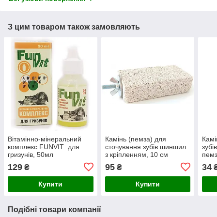
З цим товаром також замовляють
Вітамінно-мінеральний
Камінь (пемза) для
Камі
комплекс FUNVIT для
сточування зубів шиншил
зубі
гризунів, 50мл
з кріпленням, 10 см
пемз
129
95
34
₴
₴
Купити
Купити
Подібні товари компанії