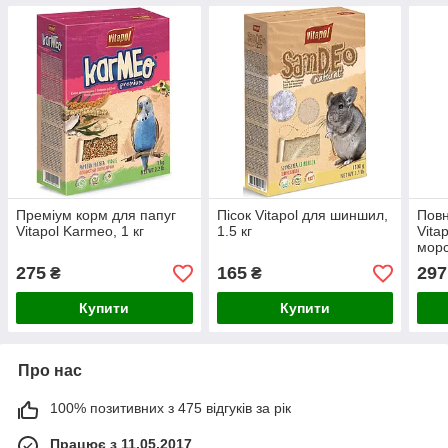
Преміум корм для папуг
Пісок Vitapol для шиншил,
Повн
Vitapol Karmeo, 1 кг
1.5 кг
Vita
морс
275
165
297
₴
₴
Купити
Купити
Про нас
100% позитивних з 475 відгуків за рік
Працює з 11.05.2017