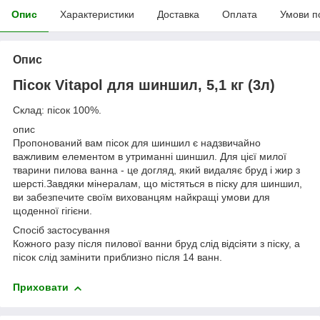
Опис
Характеристики
Доставка
Оплата
Умови п
Опис
Пісок Vitapol для шиншил, 5,1 кг (3л)
Склад: пісок 100%.
опис
Пропонований вам пісок для шиншил є надзвичайно
важливим елементом в утриманні шиншил. Для цієї милої
тварини пилова ванна - це догляд, який видаляє бруд і жир з
шерсті.Завдяки мінералам, що містяться в піску для шиншил,
ви забезпечите своїм вихованцям найкращі умови для
щоденної гігієни.
Спосіб застосування
Кожного разу після пилової ванни бруд слід відсіяти з піску, а
пісок слід замінити приблизно після 14 ванн.
Приховати