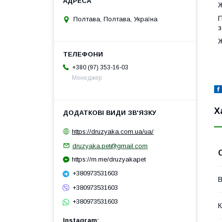
Ж
П
Полтава, Полтава, Україна
з
Ж
+380 (97) 353-16-03
Менеджер
Х
https://druzyaka.com.ua/ua/
druzyaka.pet@gmail.com
https://m.me/druzyakapet
+380973531603
В
+380973531603
+380973531603
К
Instagram