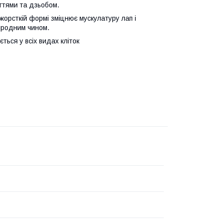
гтями та дзьобом.
 жорсткій формі зміцнює мускулатуру лап і
риродним чином.
ься у всіх видах кліток