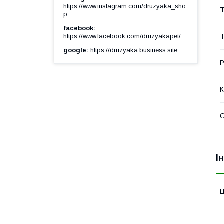
https://www.instagram.com/druzyaka_sho
Т
p
facebook
https://www.facebook.com/druzyakapet/
Т
google
https://druzyaka.business.site
Р
К
І
Ц