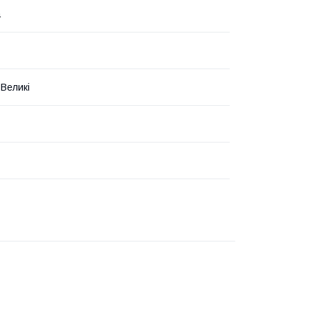
а
 Великі