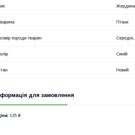
ип
Жердин
варина
Птахи
озмір породи тварин
Середні,
олір
Синій
Стан
Новий
нформація для замовлення
іна:
125 ₴