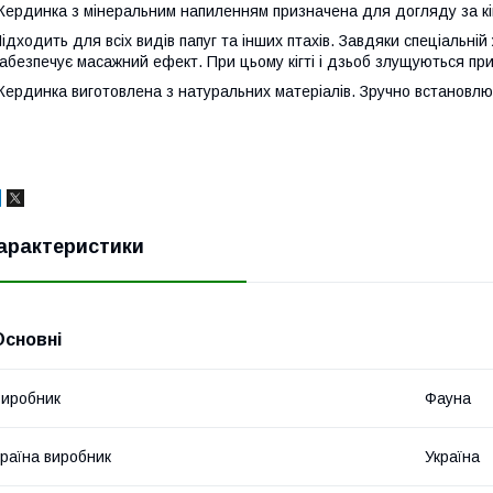
ердинка з мінеральним напиленням призначена для догляду за кі
ідходить для всіх видів папуг та інших птахів. Завдяки спеціальній
абезпечує масажний ефект. При цьому кігті і дзьоб злущуються п
ердинка виготовлена з натуральних матеріалів. Зручно встановлюєт
арактеристики
Основні
иробник
Фауна
раїна виробник
Україна