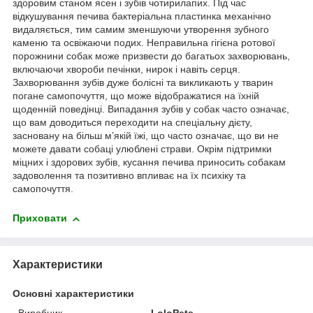
здоровим станом ясен і зубів чотирилапих. Під час
відкушування печива бактеріальна пластинка механічно
видаляється, тим самим зменшуючи утворення зубного
каменю та освіжаючи подих. Неправильна гігієна ротової
порожнини собак може призвести до багатьох захворювань,
включаючи хвороби печінки, нирок і навіть серця.
Захворювання зубів дуже болісні та викликають у тварин
погане самопочуття, що може відображатися на їхній
щоденній поведінці. Випадання зубів у собак часто означає,
що вам доводиться переходити на спеціальну дієту,
засновану на більш м’якій їжі, що часто означає, що ви не
можете давати собаці улюблені страви. Окрім підтримки
міцних і здорових зубів, кусання печива приносить собакам
задоволення та позитивно впливає на їх психіку та
самопочуття.
Приховати
Характеристики
Основні характеристики
Виробник
LoloPets