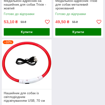
Медальйон-адресник на
Медальйон-адресник Trixie
нашийник для собак Trixie -
для собак металевий
жовтий
хромований
Готово до відправки
Готово до відправки
53,10
49,50
₴
₴
59 ₴
55 ₴
Купити
Купити
–10%
Нашийник для собак із
світлодіодним
підсвічуванням USB, 70 см
червоний