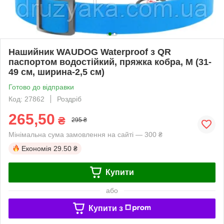
Нашийник WAUDOG Waterproof з QR
паспортом водостійкий, пряжка кобра, M (31-
49 см, ширина-2,5 см)
Готово до відправки
Код: 27862
Роздріб
265,50
₴
295 ₴
Мінімальна сума замовлення на сайті — 300 ₴
Економія
29.50 ₴
Купити
або
Купити з