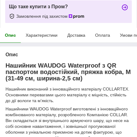
Що таке купити з Пром?
Замовлення під захистом
Опис
Характеристики
Доставка
Оплата
Умови п
Опис
Нашийник WAUDOG Waterproof з QR
паспортом водостійкий, пряжка кобра, M
(31-49 см, ширина-2,5 см)
Нашийник виконаний з інноваційного матеріалу COLLARTEX.
Основними перевагами цього матеріалу є міцність, стійкість
до дії вологи та м'якість.
Нашийники WAUDOG Waterproof виготовлені з інноваційного
комбінованого матеріалу, розробленого Компанією COLLAR.
Він складається зі внутрішнього армуючого шару, що несе на
собі основне навантаження, і зовнішньої прогумованої
оболонки з унікальною приємною на дотик фактурою, що