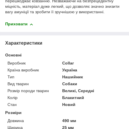
перешкоджає ковзанню. Незважаючи на безпрецедентну
міцність, матеріал дуже легкий, що дозволяє значно знизити
вагу амуніції та зробити її зручнішою у використанні.
Приховати
Характеристики
Основні
Виробник
Collar
Країна виробник
Україна
Тип
Нашийник
Вид тварин
Собаки
Розмір породи тварин
Великі, Середні
Колір
Блакитний
Стан
Новий
Розміри
Довжина
490 мм
Ширина
25 мм