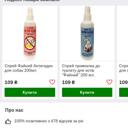
Спрей Файний Антигадин
Спрей привчалка до
Спре
для собак 200мл
туалету для котів
для 
"Файний" 200 мл.
109
109
109
₴
₴
Купити
Купити
Про нас
100% позитивних з 478 відгуків за рік