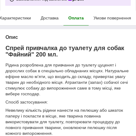
Характеристики
Доставка
Оплата
Умови повернення
Опис
Спрей привчалка до туалету для собак
"Файний" 200 мл.
Рідина розроблена для привчання до туалету цуценят і
дорослих собак в спеціально обладнаних місцях. Натуральне
ефірне масло м'яти, що входить до складу, привертає увагу
тварин до необхідного місця. Атрактанти (запах) собачої сечі
стимулює собаку до випорожнення саме в тому місці, яке
вибере господар.
Спосіб застосування:
Невелику кількість рідини нанести на пелюшку або шматок
паперу і покласти в місце, яке тварина повинна
використовувати для туалету, повторювати процедуру до
повного привчання тварини, оновлюючи пелюшку після
кожного випорожнення.