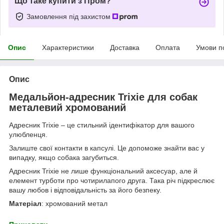
Що таке купити з Пром?
Замовлення під захистом
Опис
Характеристики
Доставка
Оплата
Умови п
Опис
Медальйон-адресник Trixie для собак
металевий хромований
Адресник Trixie – це стильний ідентифікатор для вашого
улюбленця.
Залиште свої контакти в капсулі. Це допоможе знайти вас у
випадку, якщо собака загубиться.
Адресник Trixie не лише функціональний аксесуар, але й
елемент турботи про чотирилапого друга. Така річ підкреслює
вашу любов і відповідальність за його безпеку.
Матеріал
: хромований метал