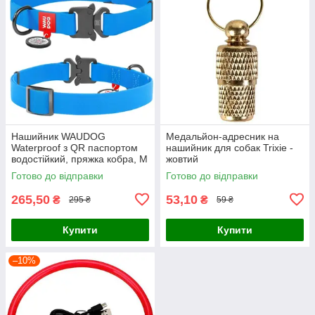
Нашийник WAUDOG
Медальйон-адресник на
Waterproof з QR паспортом
нашийник для собак Trixie -
водостійкий, пряжка кобра, M
жовтий
(31-49 см, ширина-2,5 см)
Готово до відправки
Готово до відправки
265,50
53,10
₴
₴
295 ₴
59 ₴
Купити
Купити
–10%