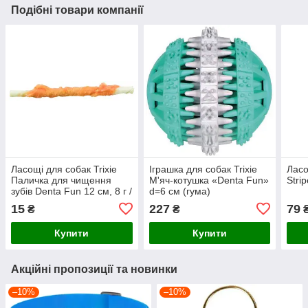
Подібні товари компанії
Ласощі для собак Trixie
Іграшка для собак Trixie
Ласо
Паличка для чищення
М'яч-котушка «Denta Fun»
Strip
зубів Denta Fun 12 см, 8 г /
d=6 см (гума)
1 шт. (курка)
15
227
79
₴
₴
Купити
Купити
Акційні пропозиції та новинки
–10%
–10%