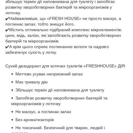
збільшує термін дії наповнювача для туалету і запобігає
розвитку хвороботворних бактерій та мікроорганізмів у
лоточку.
✔️Найважливіше, що «FRESH HOUSE» не просто маскує, а
поглинає запах, тобто знищує його.
✔️Містить оптимально підібраний комплекс мікроелементів:
цинк, мідь, залізо, які запобігають розвитку хвороботворних
бактерій та мікроорганізмів.
✔️А крім цього сприяє поглинанню вологи та надовго
забезпечує сухість у лотку.
Сухий дезодорант для котячих туалетів «FRESHHOUSE» ДІЯ:
Миттєво усуває неприємний запах
Має тривалу дію
Збільшує термін дії наповнювача для туалету
Запобігає розвитку хвороботворних бактерій та
мікроорганізмів у лоточку
Не маскує, а поглинає запах
Без ароматизаторів
Не токсичний. Безпечний для тварин, людей і