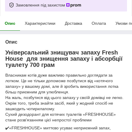
Замовлення під захистом
Опис
Характеристики
Доставка
Оплата
Умови п
Опис
Універсальний знищувач запаху Fresh
House для знищення запаху і абсорбції
туалету 700 грам
Власникам котів дуже важливо правильно доглядати за
лотком. Це не тільки допоможе позбутися від «котячого
запаху» у вашому домі, але й зробить використання лотка
більш приємним для улюбленця.
На жаль, позбутися від цього запаху у своїй домівці не легко.
Окрім того, треба знайти засіб, який у жодний спосіб не
зашкодить чотирилапому.
Сухий дезодорант для котячих туалетів «FRESHHOUSE»
стане розв'язанням цієї непростої проблеми
✔️«FRESHHOUSE» миттєво усуває неприємний запах,