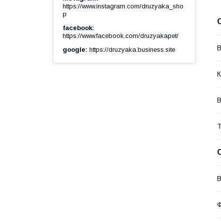
https://www.instagram.com/druzyaka_sho
p
facebook
https://www.facebook.com/druzyakapet/
В
google
https://druzyaka.business.site
К
В
Т
В
Ф