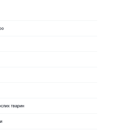
oo
слих тварин
ми