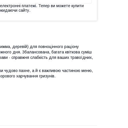
 електронні платежі. Тепер ви можете купити
окидаючи сайту.
пижма, деревій) для повноцінного раціону
жного дня. Збалансована, багата квіткова суміш
ави - справжня слабкість для ваших травоїдних,
ки чудово пахне, а й є важливою частиною меню,
орового харчування гризунів.