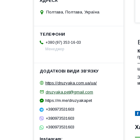
Полтава, Полтава, Україна
+380 (97) 353-16-03
Менеджер
К
г
–
щ
З
м
https://druzyaka.com.ua/ua/
druzyaka.pet@gmail.com
https://m.me/druzyakapet
+380973531603
+380973531603
Х
+380973531603
Instagram