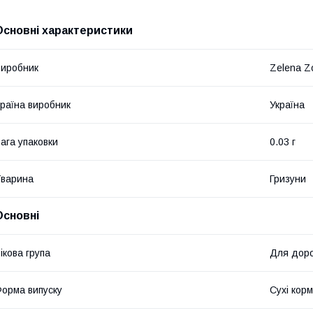
Основні характеристики
иробник
Zelena Z
раїна виробник
Україна
ага упаковки
0.03 г
варина
Гризуни
Основні
ікова група
Для доро
орма випуску
Сухі кор