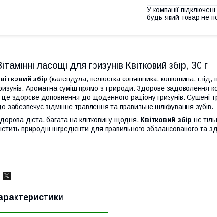
У компанії підключені
будь-який товар не п
Вітамінні ласощі для гризунів Квітковий збір, 30 г
вітковий збір
(календула, пелюстка соняшника, конюшина, глід, 
ризунів. Ароматна суміш прямо з природи. Здорове задоволення ко
 це здорове доповнення до щоденного раціону гризунів. Сушені тр
о забезпечує відмінне травлення та правильне шліфування зубів.
дорова дієта, багата на клітковину щодня.
Квітковий збір
не тіль
істить природні інгредієнти для правильного збалансованого та зд
арактеристики