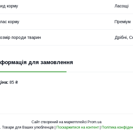
ид корму
Ласощі
лас корму
Преміум
озмір породи тварин
Дрібні, С
нформація для замовлення
іна:
85 ₴
Сайт створений на маркетплейсі
Prom.ua
Друзяка. Товари для Ваших улюбленців |
Поскаржитися на контент
|
Політика конфіден