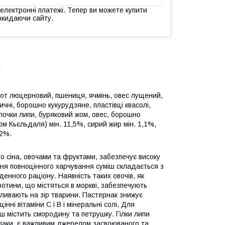
 електронні платежі. Тепер ви можете купити
окидаючи сайту.
г
рот люцерновий, пшениця, ячмінь, овес лущений,
ичні, борошно кукурудзяне, пластівці квасолі,
ілочки липи, буряковий жом, овес, борошно
м Кьєльдаля) мін. 11,5%, сирий жир мін. 1,1%,
12%.
о сіна, овочами та фруктами, забезпечує високу
ення повноцінного харчування суміш складається з
денного раціону. Наявність таких овочів, як
ротини, що містяться в моркві, забезпечують
впливають на зір тварини. Пастернак знижує
інні вітаміни С і В і мінеральні солі. Для
ш містить смородину та петрушку. Гілки липи
авпаки, є важливим джерелом засвоюваного та