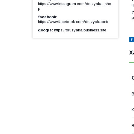
https://www.instagram.com/druzyaka_sho
ц
p
С
facebook
Р
https://www.facebook.com/druzyakapet/
google
https://druzyaka.business.site
Х
В
К
В