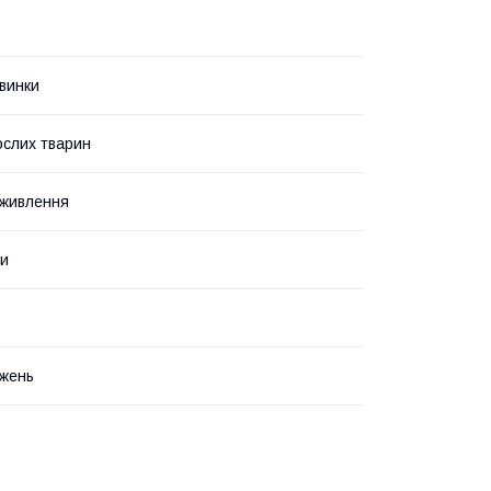
свинки
слих тварин
 живлення
ми
жень