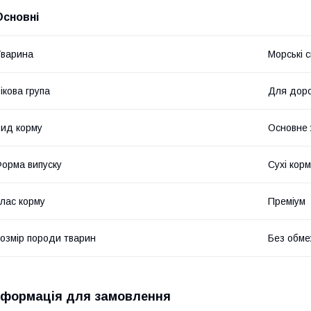
Основні
варина
Морські 
ікова група
Для доро
ид корму
Основне
орма випуску
Сухі кор
лас корму
Преміум
озмір породи тварин
Без обме
нформація для замовлення