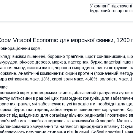
У компанії підключені
будь-який товар не п
Корм Vitapol Economic для морської свинки, 1200 
овнораціонний корм.
клад: висівки пшеничні, борошно трав'яне, шрот соняшниковий, ш
укурудза, ріжкове дерево, морква, пастернак, буряк, пластівці пшен
асіння льону, висівки житні, червона смородина, листя петрушки, г
орквяне. Аналітичні компоненти: сирий протеїн (позначений методо
ира клітковина макс. 13%, сирої золи макс. 4,48%, вологість макс. 
Опис
кономний корм для морських свинок, збагачений гранулами луговог
астку клітковини в раціоні цих травоїдних гризунів. Для забезпеч
орисних гранул, які забезпечують усі інгредієнти, необхідні для що
орква, буряк і пастернак, забезпечують повноцінне харчування. Ка
ахист від шкідливих для організму вільних радикалів і позитивно 
ров'яний тиск, запобігає нирково- та жовчокам'яній хворобі. Містить ц
балансованого харчування та наявності природного вітаміну С сумі
абезпечують регулярне стирання різців свині. Бобові пластівці, н