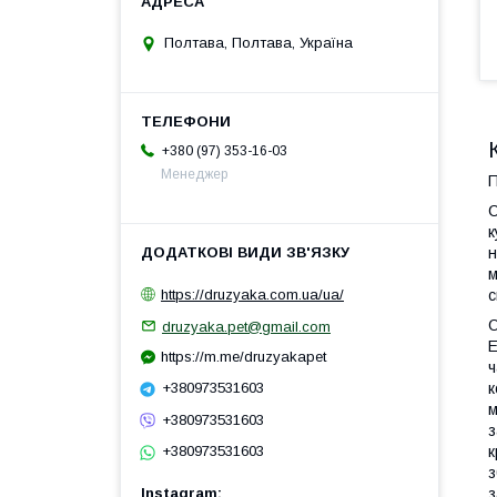
Полтава, Полтава, Україна
+380 (97) 353-16-03
Менеджер
П
С
к
н
м
с
https://druzyaka.com.ua/ua/
druzyaka.pet@gmail.com
Е
https://m.me/druzyakapet
ч
к
+380973531603
м
+380973531603
з
к
+380973531603
з
з
Instagram