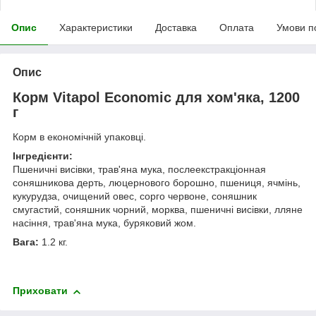
Опис
Характеристики
Доставка
Оплата
Умови п
Опис
Корм Vitapol Economic для хом'яка, 1200
г
Корм ​​в економічній упаковці.
Інгредієнти:
Пшеничні висівки, трав'яна мука, послеекстракціонная
соняшникова дерть, люцернового борошно, пшениця, ячмінь,
кукурудза, очищений овес, сорго червоне, соняшник
смугастий, соняшник чорний, морква, пшеничні висівки, лляне
насіння, трав'яна мука, буряковий жом.
Вага:
1.2 кг.
Приховати