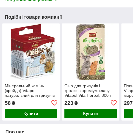
Подібні товари компанії
Мінеральний камінь
Сіно для гризунів і
Повн
(крейда) Vitapol
кроликів преміум класу
Vita
натуральний для гризунів
Vitapol Vita Herbal, 800 г
морс
та кроликів, 40 г
58
223
297
₴
₴
Купити
Купити
Про нас