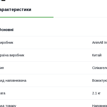
арактеристики
Основні
иробник
AnimAll In
раїна виробник
Китай
ип
Сілікаге
ид наповнювача
Всмокту
ага
2.1 кг
ид товару
Наповню