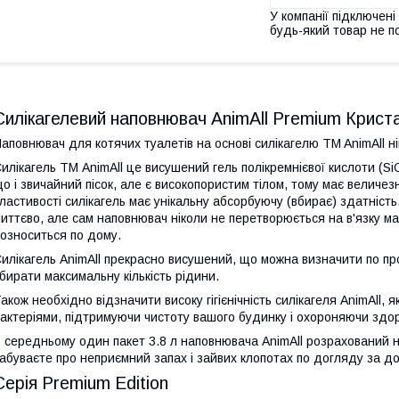
У компанії підключені
будь-який товар не п
Силікагелевий наповнювач AnimAll Premium Кристали
аповнювач для котячих туалетів на основі силікагелю TM AnimAll нім
илікагель ТМ AnimAll це висушений гель полікремнієвої кислоти (SiO
о і звичайний пісок, але є високопористим тілом, тому має величезну
ластивості силікагель має унікальну абсорбуючу (вбирає) здатність. 
иттєво, але сам наповнювач ніколи не перетворюється на в'язку мас
озноситься по дому.
илікагель AnimAll прекрасно висушений, що можна визначити по пр
бирати максимальну кількість рідини.
акож необхідно відзначити високу гігієнічність силікагеля AnimAll,
актеріями, підтримуючи чистоту вашого будинку і охороняючи здо
 середньому один пакет 3.8 л наповнювача AnimAll розрахований на
абуваєте про неприємний запах і зайвих клопотах по догляду за д
Серія Premium Edition