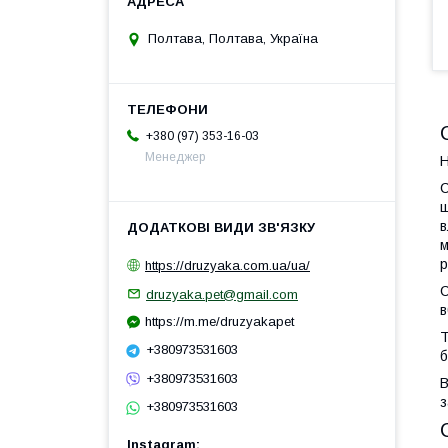
Полтава, Полтава, Україна
+380 (97) 353-16-03
Менеджер
Н
С
щ
в
м
р
https://druzyaka.com.ua/ua/
С
druzyaka.pet@gmail.com
в
https://m.me/druzyakapet
Т
+380973531603
б
+380973531603
В
з
+380973531603
Instagram