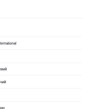
ternational
левий
ючий
вач