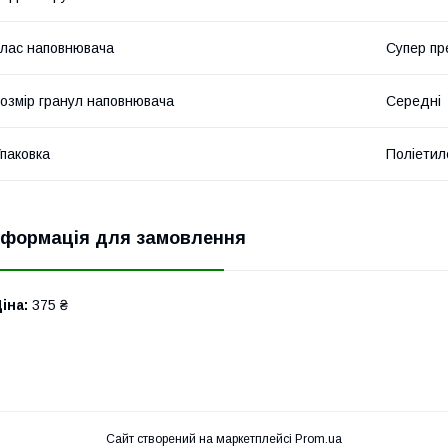
лас наповнювача
Супер пр
озмір гранул наповнювача
Середні
паковка
Поліетил
нформація для замовлення
іна:
375 ₴
Сайт створений на маркетплейсі
Prom.ua