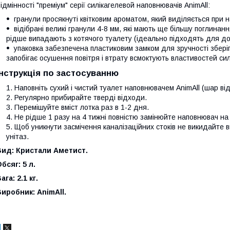
ідмінності "преміум" серії силікагелевой наповнювачів AnimAll:
гранули просякнуті квітковим ароматом, який виділяється при н
відібрані великі гранули 4-8 мм, які мають ще більшу поглинан
рідше випадають з котячого туалету (ідеально підходять для до
упаковка забезпечена пластиковим замком для зручності зберіг
запобігає осушення повітря і втрату всмоктують властивостей сил
Інструкція по застосуванню
Наповніть сухий і чистий туалет наповнювачем AnimAll (шар від
Регулярно прибирайте тверді відходи.
Перемішуйте вміст лотка раз в 1-2 дня.
Не рідше 1 разу на 4 тижні повністю замінюйте наповнювач на 
Щоб уникнути засмічення каналізаційних стоків не викидайте 
унітаз.
Вид: Кристали Аметист.
бсяг: 5 л.
ага: 2.1 кг.
иробник: AnimAll.