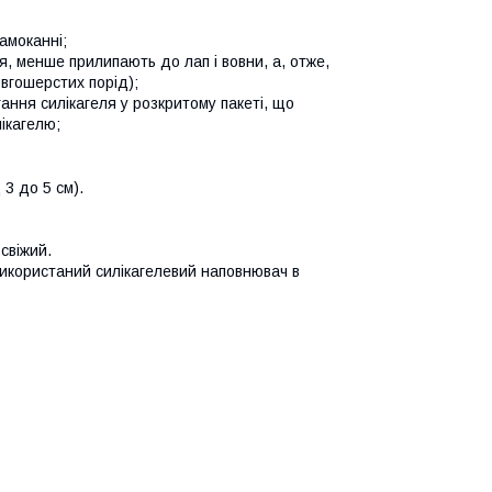
амоканні;
ня, менше прилипають до лап і вовни, а, отже,
вгошерстих порід);
ання силікагеля у розкритому пакеті, що
ікагелю;
 3 до 5 см).
свіжий.
використаний силікагелевий наповнювач в