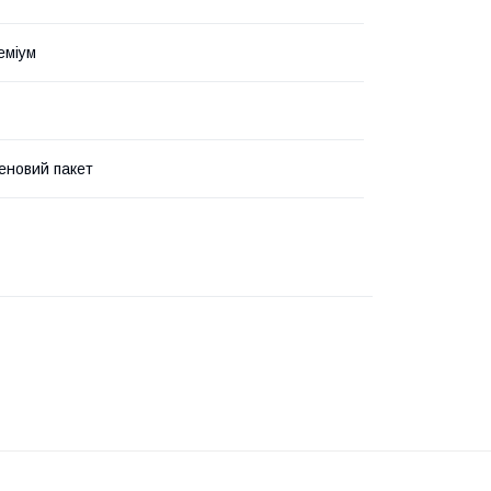
еміум
еновий пакет