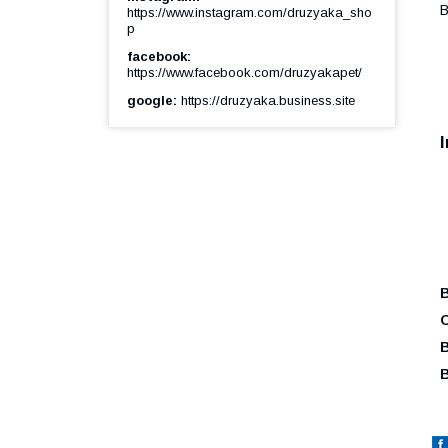
В
https://www.instagram.com/druzyaka_sho
p
facebook
https://www.facebook.com/druzyakapet/
google
https://druzyaka.business.site
О
В
В