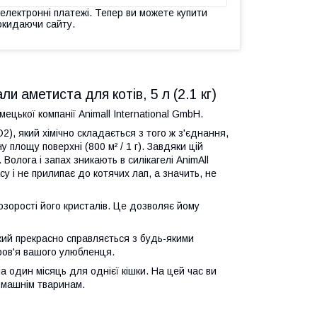
 електронні платежі. Тепер ви можете купити
окидаючи сайту.
 аметиста для котів, 5 л (2.1 кг)
ецької компанії Animall International GmbH.
2), який хімічно складається з того ж з'єднання,
 площу поверхні (800 м² / 1 г). Завдяки цій
Волога і запах зникають в силікагелі AnimAll
у і не прилипає до котячих лап, а значить, не
озорості його кристалів. Це дозволяє йому
 який прекрасно справляється з будь-якими
ров'я вашого улюбленця.
 один місяць для однієї кішки. На цей час ви
омашнім тваринам.