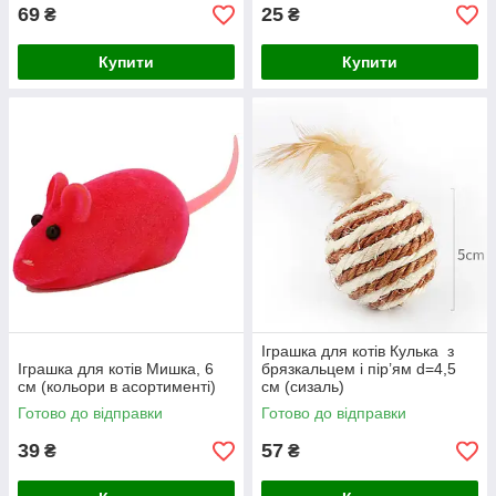
69
25
₴
₴
Купити
Купити
Іграшка для котів Кулька з
Іграшка для котів Мишка, 6
брязкальцем і пір’ям d=4,5
см (кольори в асортименті)
см (сизаль)
Готово до відправки
Готово до відправки
39
57
₴
₴