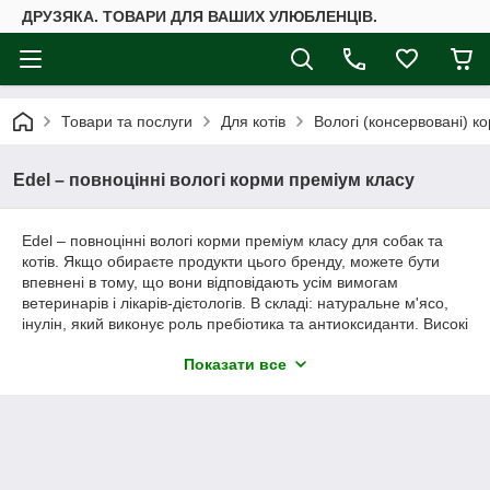
ДРУЗЯКА. ТОВАРИ ДЛЯ ВАШИХ УЛЮБЛЕНЦІВ.
Товари та послуги
Для котів
Вологі (консервовані) ко
Edel – повноцінні вологі корми преміум класу
Edel
–
повноцінні
вологі корми преміум класу для собак та
котів. Якщо обираєте продукти цього бренду, можете бути
впевнені в тому, що вони відповідають усім вимогам
ветеринарів і лікарів-дієтологів. В складі: натуральне м'ясо,
інулін, який виконує роль пребіотика та антиоксиданти. Високі
смакові показники консервів досягаються без використання
Показати все
барвників чи харчових добавок.
Edel – поєднання смаку та користі.