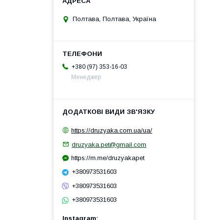
Полтава, Полтава, Україна
+380 (97) 353-16-03
Менеджер
https://druzyaka.com.ua/ua/
druzyaka.pet@gmail.com
https://m.me/druzyakapet
+380973531603
+380973531603
+380973531603
Instagram