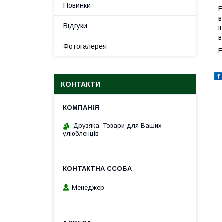
Новинки
E
в
Відгуки
і
в
Фотогалерея
E
КОНТАКТИ
Друзяка. Товари для Ваших
улюбленців
Менеджер