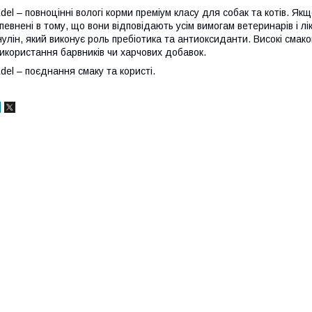
del
–
повноцінні
вологі корми преміум класу для собак та котів. Я
певнені в тому, що вони відповідають усім вимогам ветеринарів і лік
нулін, який виконує роль пребіотика та антиоксиданти. Високі смак
икористання барвників чи харчових добавок.
del – поєднання смаку та користі.