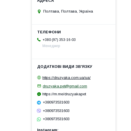
Полтава, Полтава, Україна
+380 (97) 353-16-03
Менеджер
https://druzyaka.com.ua/ua/
druzyaka.pet@gmail.com
https://m.me/druzyakapet
+380973531603
+380973531603
+380973531603
Instagram