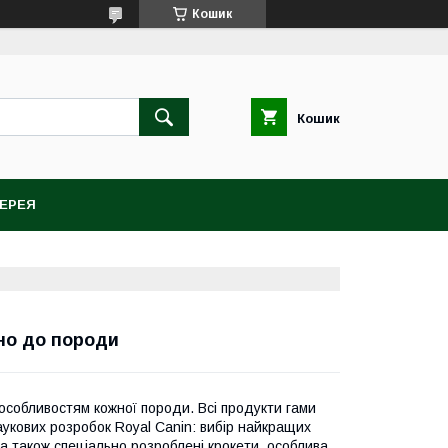
Кошик
Кошик
ЕРЕЯ
но до породи
 особливостям кожної породи. Всі продукти гами
кових розробок Royal Canin: вибір найкращих
 а також спеціально розроблені крокети, особлива