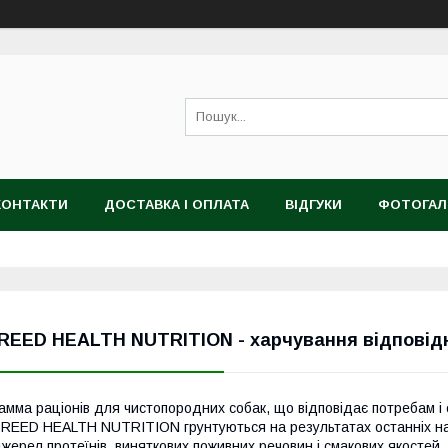
КОНТАКТИ
ДОСТАВКА І ОПЛАТА
ВІДГУКИ
ФОТОГАЛ
REED HEALTH NUTRITION - харчування відповід
амма раціонів для чистопородних собак, що відповідає потребам і
REED HEALTH NUTRITION грунтуються на результатах останніх нау
жерел протеїнів, виняткових поживних речовин і смакових якостей,