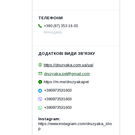
+380 (97) 353-16-03
Менеджер
https://druzyaka.com.ua/ua/
druzyaka.pet@gmail.com
https://m.me/druzyakapet
+380973531603
+380973531603
+380973531603
Instagram
https://www.instagram.com/druzyaka_sho
p