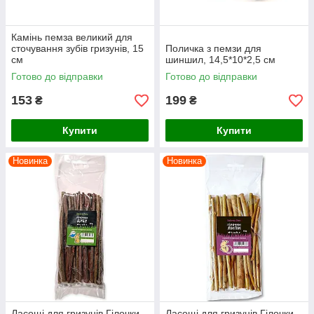
Камінь пемза великий для
сточування зубів гризунів, 15
Поличка з пемзи для
см
шиншил, 14,5*10*2,5 см
Готово до відправки
Готово до відправки
153
199
₴
₴
Купити
Купити
Новинка
Новинка
Ласощі для гризунів Гілочки
Ласощі для гризунів Гілочки