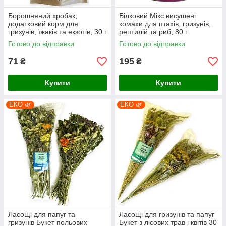
Борошняний хробак,
Білковий Мікс висушені
додатковий корм для
комахи для птахів, гризунів,
гризунів, їжаків та екзотів, 30 г
рептилій та риб, 80 г
Готово до відправки
Готово до відправки
71
195
₴
₴
Купити
Купити
ЕКО 🌿
ЕКО 🌿
Ласощі для папуг та
Ласощі для гризунів та папуг
гризунів Букет польових
Букет з лісових трав і квітів 30